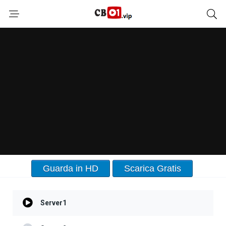
Guarda in HD
Scarica Gratis
Server1