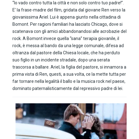
“Io vado contro tutta la città e non solo contro tuo padre!”.
E’ la frase-madre del film, gridata dal giovane Ren verso la
giovanissima Ariel. Lui è appena giunto nella cittadina di
Bomont. Per ragioni familiari ha lasciato Chicago, dove si
scatenava con gli amici abbandonandosi alle acrobazie del
rock. A Bomont invece quella “sana” terapia giovanile, il
rock, è messa al bando da una legge comunale, difesa ad
oltranza dal pastore della Chiesa locale, che ha perduto
suo figlio in un incidente stradale, dopo una serata
trascorsa a ballare. Ariel, la figlia del pastore, si innamora a
prima vista di Ren, questi, a sua volta, ce la mette tutta per
far tornare nella legalità il ballo e la musica rock nel paese,
dominato paternalisticamente dal repressivo padre di lei.