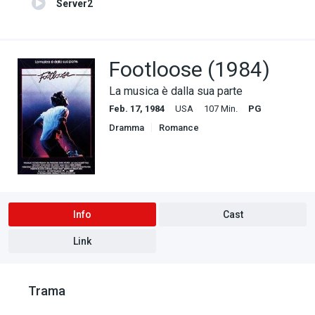
Server2
Footloose (1984)
La musica è dalla sua parte
Feb. 17, 1984
USA
107 Min.
PG
Dramma
Romance
Info
Cast
Link
Trama