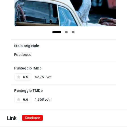
titolo originiale
Footloose
Punteggio IMDb
6.5
62,753 voti
Punteggio TMDb
6.6
1,358 voti
Link
Scaricare