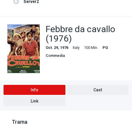
Server2
Febbre da cavallo
(1976)
Oct. 29, 1976
Italy
100 Min.
PG
Commedia
Info
Cast
Link
Trama