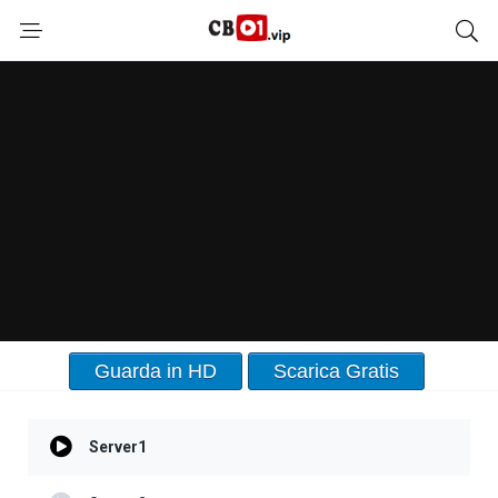
Guarda in HD
Scarica Gratis
Server1