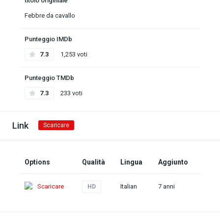
titolo originiale
Febbre da cavallo
Punteggio IMDb
7.3
1,253 voti
Punteggio TMDb
7.3
233 voti
Link
Scaricare
Options
Qualità
Lingua
Aggiunto
Scaricare
Italian
7 anni
HD