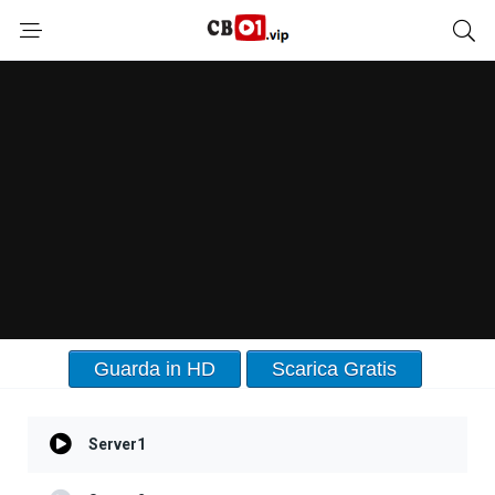
Guarda in HD
Scarica Gratis
Server1