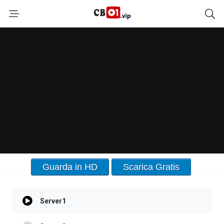
Guarda in HD
Scarica Gratis
Server1