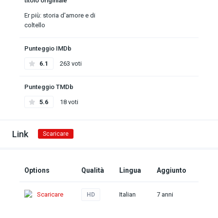
titolo originiale
Er più: storia d'amore e di
coltello
Punteggio IMDb
6.1
263 voti
Punteggio TMDb
5.6
18 voti
Link
Scaricare
Options
Qualità
Lingua
Aggiunto
Scaricare
Italian
7 anni
HD