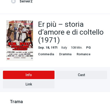
Server2
Er più – storia
d’amore e di coltello
(1971)
Sep. 18, 1971
Italy
108 Min.
PG
Commedia
Dramma
Romance
Info
Cast
Link
Trama