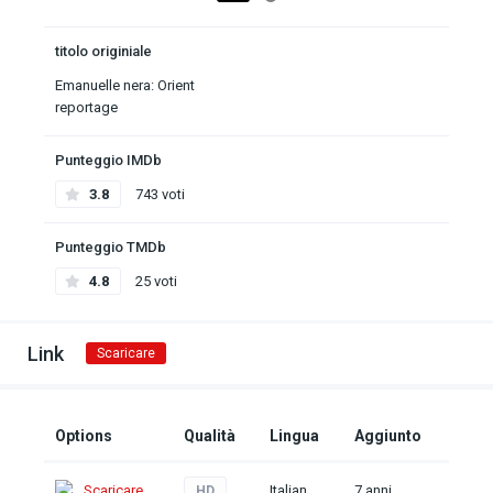
titolo originiale
Emanuelle nera: Orient
reportage
Punteggio IMDb
3.8
743 voti
Punteggio TMDb
4.8
25 voti
Link
Scaricare
Options
Qualità
Lingua
Aggiunto
Scaricare
Italian
7 anni
HD