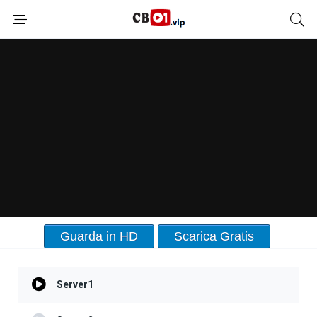
Guarda in HD
Scarica Gratis
Server1