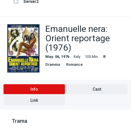
Server2
Emanuelle nera:
Orient reportage
(1976)
May. 06, 1976
Italy
105 Min.
R
Dramma
Romance
Info
Cast
Link
Trama