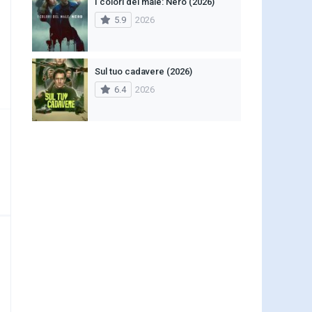
I colori del male: Nero (2026)
5.9
2026
Sul tuo cadavere (2026)
6.4
2026