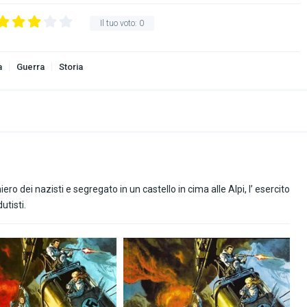
Il tuo voto:
0
a
Guerra
Storia
ro dei nazisti e segregato in un castello in cima alle Alpi, l’ esercito
utisti.