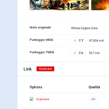
titolo originiale
Where Eagles Dare
Punteggio IMDb
7.7
47,004 voti
Punteggio TMDb
7.6
537 voti
Link
Scaricare
Options
Qualità
Scaricare
HD