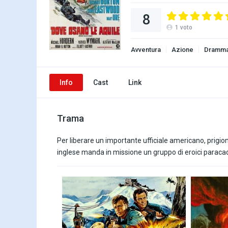
8
1
voto
Avventura
Azione
Dramm
Info
Cast
Link
Trama
Per liberare un importante ufficiale americano, prigionie
inglese manda in missione un gruppo di eroici paracad