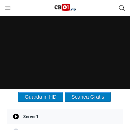
Guarda in HD
Scarica Gratis
Server1