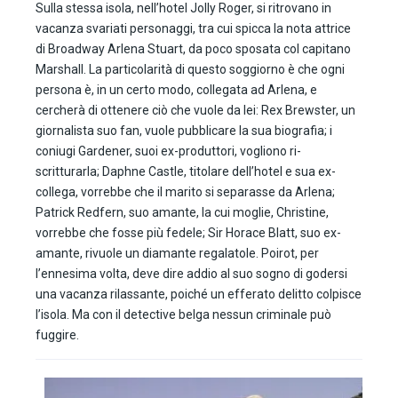
Sulla stessa isola, nell’hotel Jolly Roger, si ritrovano in
vacanza svariati personaggi, tra cui spicca la nota attrice
di Broadway Arlena Stuart, da poco sposata col capitano
Marshall. La particolarità di questo soggiorno è che ogni
persona è, in un certo modo, collegata ad Arlena, e
cercherà di ottenere ciò che vuole da lei: Rex Brewster, un
giornalista suo fan, vuole pubblicare la sua biografia; i
coniugi Gardener, suoi ex-produttori, vogliono ri-
scritturarla; Daphne Castle, titolare dell’hotel e sua ex-
collega, vorrebbe che il marito si separasse da Arlena;
Patrick Redfern, suo amante, la cui moglie, Christine,
vorrebbe che fosse più fedele; Sir Horace Blatt, suo ex-
amante, rivuole un diamante regalatole. Poirot, per
l’ennesima volta, deve dire addio al suo sogno di godersi
una vacanza rilassante, poiché un efferato delitto colpisce
l’isola. Ma con il detective belga nessun criminale può
fuggire.