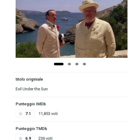
titolo originiale
Evil Under the Sun
Punteggio IMDb
7.1
11,853 voti
Punteggio TMDb
6.9
236 voti