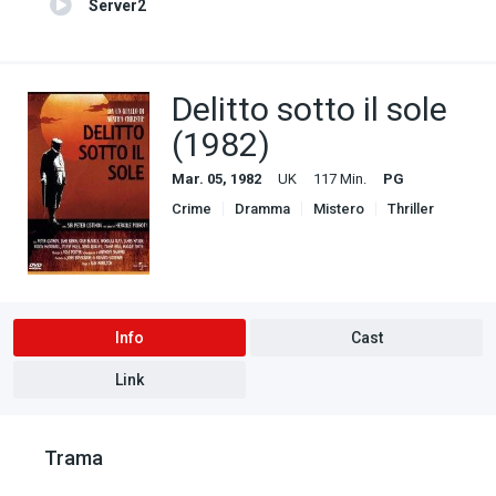
Server2
Delitto sotto il sole
(1982)
Mar. 05, 1982
UK
117 Min.
PG
Crime
Dramma
Mistero
Thriller
Info
Cast
Link
Trama