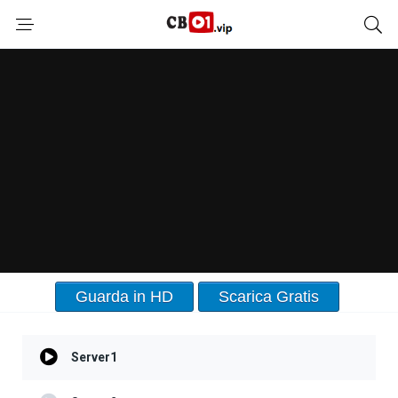
Guarda in HD
Scarica Gratis
Server1