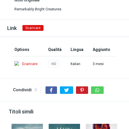
titolo originiale
Remarkably Bright Creatures
Link
Scaricare
Options
Qualità
Lingua
Aggiunto
Scaricare
Italian
3 mesi
HD
Condividi
0
Titoli simili