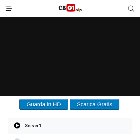
Guarda in HD
Scarica Gratis
Server1