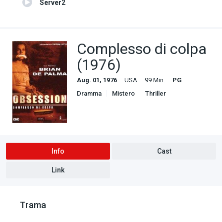
Server2
Complesso di colpa
(1976)
Aug. 01, 1976
USA
99 Min.
PG
Dramma
Mistero
Thriller
Info
Cast
Link
Trama