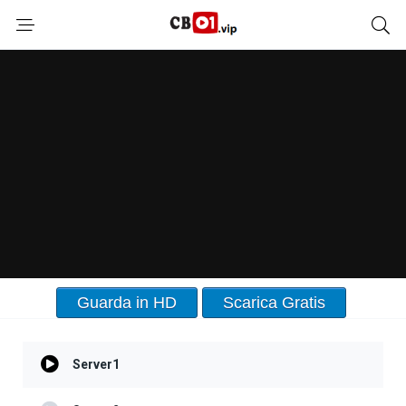
Guarda in HD
Scarica Gratis
Server1