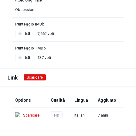
titolo originiale
Obsession
Punteggio IMDb
6.8
7,662 voti
Punteggio TMDb
6.5
137 voti
Link
Scaricare
Options
Qualità
Lingua
Aggiunto
Scaricare
Italian
7 anni
HD