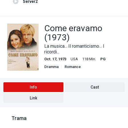
Server2
Come eravamo
(1973)
La musica... Il romanticismo... I
ricordi...
Oct. 17, 1973
USA
118 Min.
PG
Dramma
Romance
Info
Cast
Link
Trama