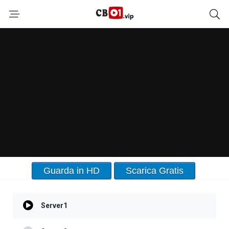
Guarda in HD
Scarica Gratis
Server1