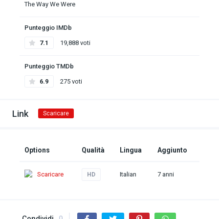
The Way We Were
Punteggio IMDb
7.1
19,888 voti
Punteggio TMDb
6.9
275 voti
Link
Scaricare
Options
Qualità
Lingua
Aggiunto
Scaricare
Italian
7 anni
HD
Condividi
0