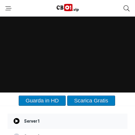
Guarda in HD
Scarica Gratis
Server1