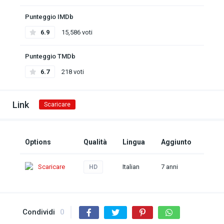
Punteggio IMDb
6.9
15,586 voti
Punteggio TMDb
6.7
218 voti
Link
Scaricare
Options
Qualità
Lingua
Aggiunto
Scaricare
Italian
7 anni
HD
Condividi
0