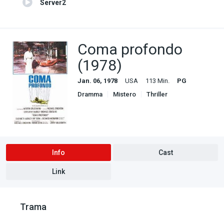
Server2
Coma profondo
(1978)
Jan. 06, 1978
USA
113 Min.
PG
Dramma
Mistero
Thriller
Info
Cast
Link
Trama