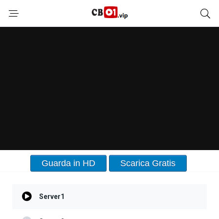
Guarda in HD
Scarica Gratis
Server1