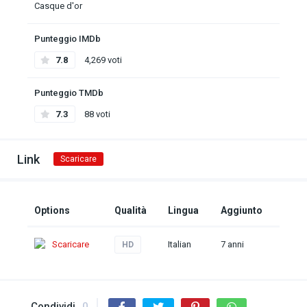
Casque d'or
Punteggio IMDb
7.8
4,269 voti
Punteggio TMDb
7.3
88 voti
Link
Scaricare
Options
Qualità
Lingua
Aggiunto
Scaricare
Italian
7 anni
HD
Condividi
0