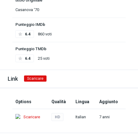
titolo originiale
Casanova '70
Punteggio IMDb
6.4
860 voti
Punteggio TMDb
6.4
25 voti
Link
Scaricare
Options
Qualità
Lingua
Aggiunto
Scaricare
Italian
7 anni
HD