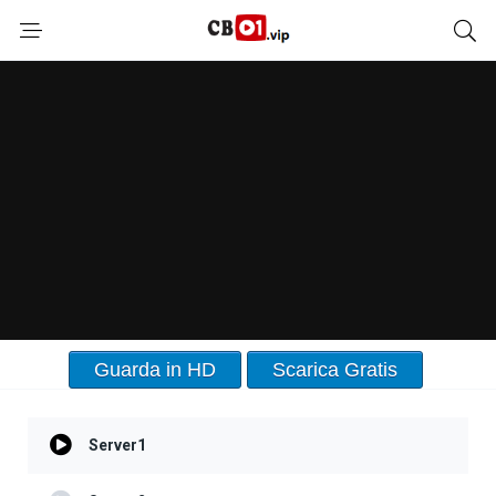
Guarda in HD
Scarica Gratis
Server1