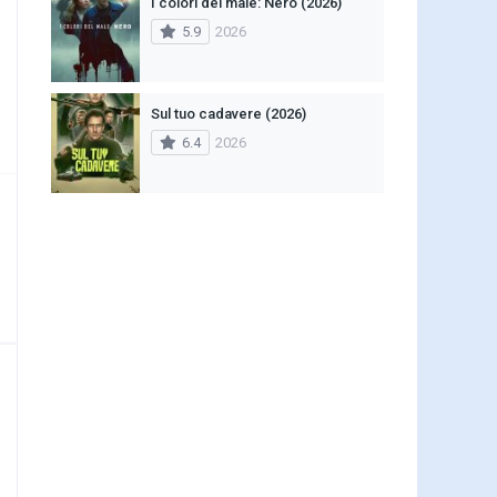
I colori del male: Nero (2026)
5.9
2026
Sul tuo cadavere (2026)
6.4
2026