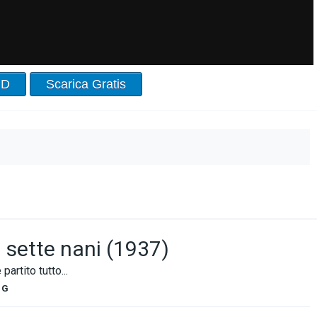
HD
Scarica Gratis
 sette nani (1937)
partito tutto...
G