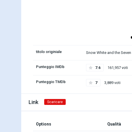
titolo originiale
Snow White and the Seven
Punteggio IMDb
7.6
161,957 voti
Punteggio TMDb
7
3,889 voti
Link
Scaricare
Options
Qualità