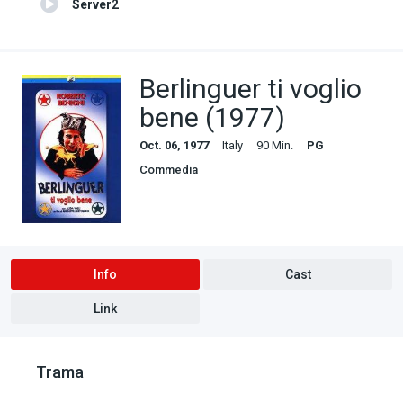
Server2
Berlinguer ti voglio
bene (1977)
Oct. 06, 1977
Italy
90 Min.
PG
Commedia
Info
Cast
Link
Trama