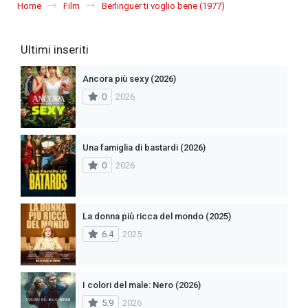
Home
Film
Berlinguer ti voglio bene (1977)
Ultimi inseriti
Ancora più sexy (2026)
0
2026
Una famiglia di bastardi (2026)
0
2026
La donna più ricca del mondo (2025)
6.4
2025
I colori del male: Nero (2026)
5.9
2026