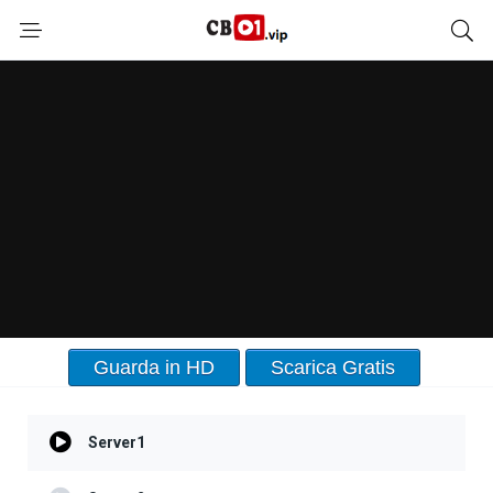
Guarda in HD
Scarica Gratis
Server1