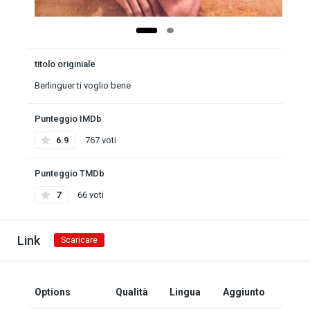
titolo originiale
Berlinguer ti voglio bene
Punteggio IMDb
6.9
767 voti
Punteggio TMDb
7
66 voti
Link
Scaricare
Options
Qualità
Lingua
Aggiunto