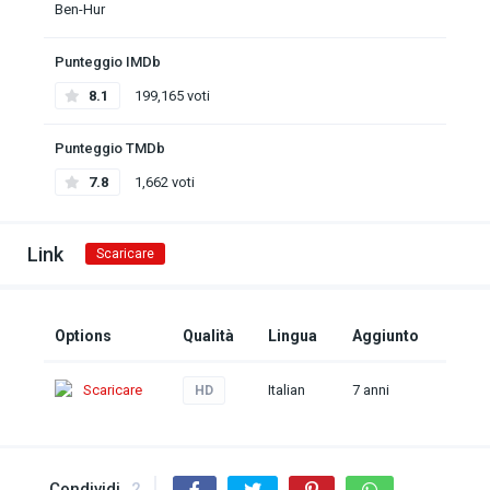
Ben-Hur
Punteggio IMDb
8.1
199,165 voti
Punteggio TMDb
7.8
1,662 voti
Link
Scaricare
Options
Qualità
Lingua
Aggiunto
Scaricare
Italian
7 anni
HD
Condividi
2