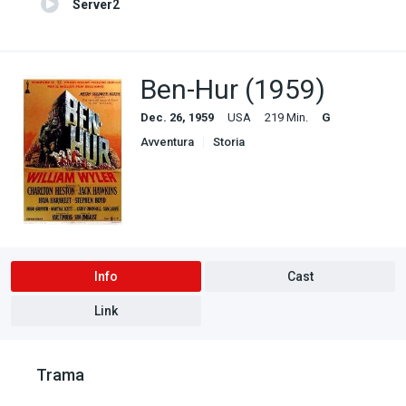
Server2
Ben-Hur (1959)
Dec. 26, 1959
USA
219 Min.
G
Avventura
Storia
Info
Cast
Link
Trama