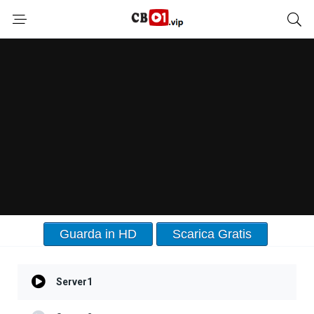
Guarda in HD
Scarica Gratis
Server1