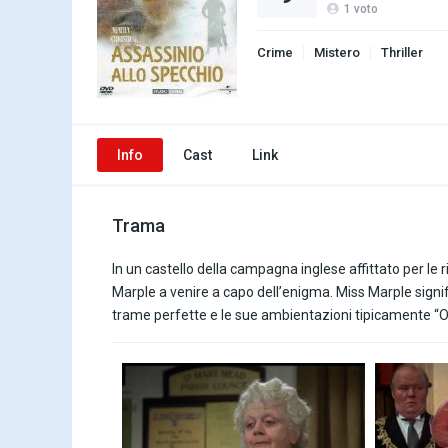
1
voto
Crime
Mistero
Thriller
Info
Cast
Link
Trama
In un castello della campagna inglese affittato per le r
Marple a venire a capo dell’enigma. Miss Marple signifi
trame perfette e le sue ambientazioni tipicamente “O