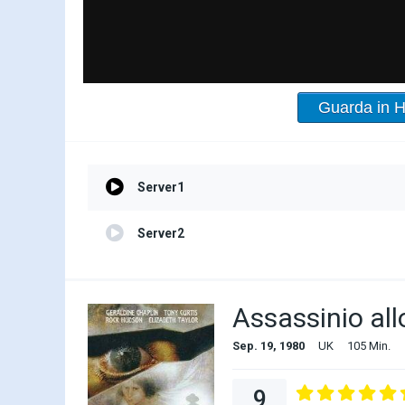
Guarda in 
Server1
Server2
Assassinio al
Sep. 19, 1980
UK
105 Min.
9