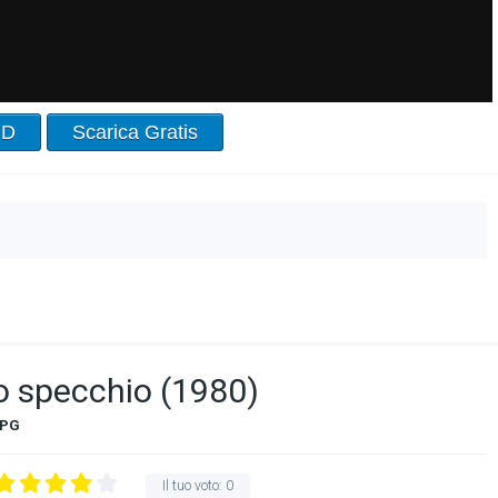
HD
Scarica Gratis
lo specchio (1980)
PG
Il tuo voto:
0