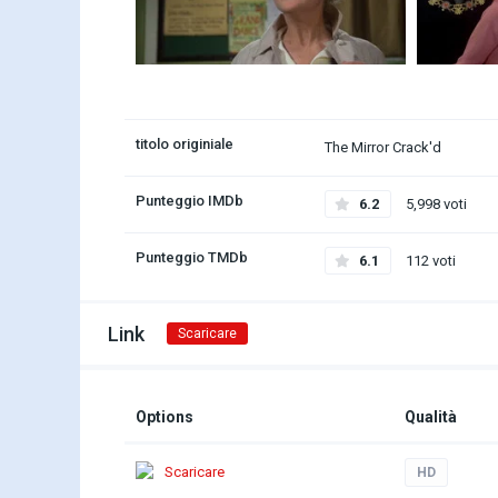
titolo originiale
The Mirror Crack'd
Punteggio IMDb
6.2
5,998 voti
Punteggio TMDb
6.1
112 voti
Link
Scaricare
Options
Qualità
Scaricare
HD