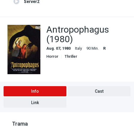
Server2
Antropophagus
(1980)
Aug. 07, 1980
Italy
90 Min.
R
Horror
Thriller
Info
Cast
Link
Trama