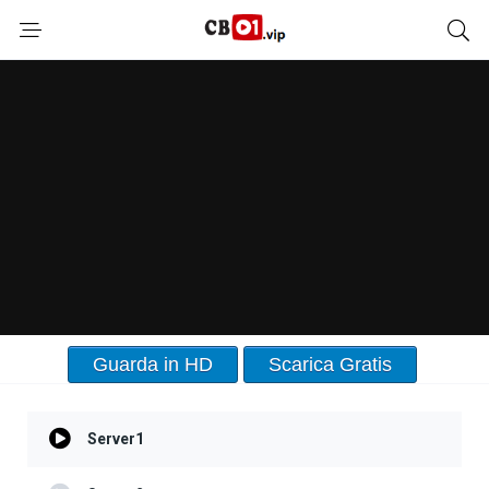
Guarda in HD
Scarica Gratis
Server1