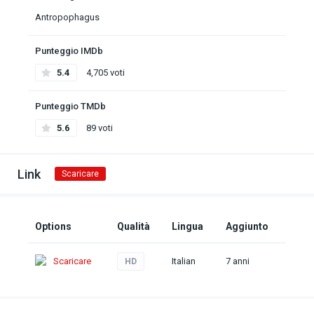
Antropophagus
Punteggio IMDb
5.4
4,705 voti
Punteggio TMDb
5.6
89 voti
Link
Scaricare
Options
Qualità
Lingua
Aggiunto
Scaricare
Italian
7 anni
HD