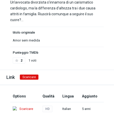
Un’avvocata divorzista s’innamora di un carismatico
cardiologo, ma la differenza d’altezza tra i due causa
attriti in famiglia. Riuscirà comunque a seguire il suo
cuore?…
titolo originiale
Amor sem medida
Punteggio TMDb
2
1 voti
Link
Scaricare
Options
Qualità
Lingua
Aggiunto
Scaricare
Italian
5 anni
HD