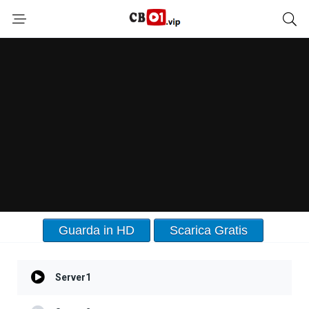
Guarda in HD
Scarica Gratis
Server1