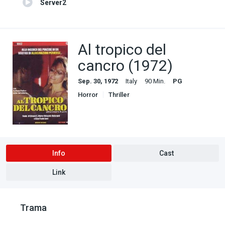
Server2
Al tropico del
cancro (1972)
Sep. 30, 1972
Italy
90 Min.
PG
Horror
Thriller
Info
Cast
Link
Trama