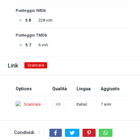
Punteggio IMDb
5.8
228 voti
Punteggio TMDb
5.7
6 voti
Link
Scaricare
Options
Qualità
Lingua
Aggiunto
Scaricare
Italian
7 anni
HD
Condividi
1