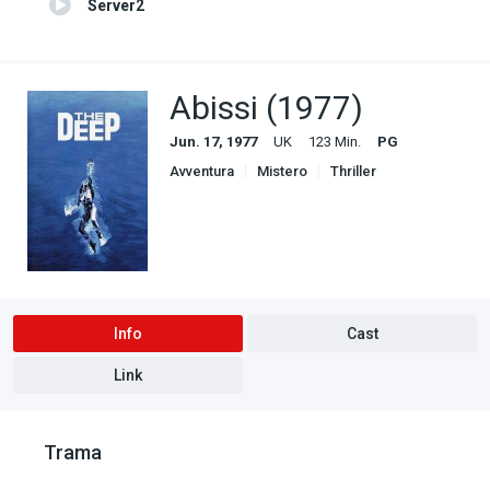
Server2
Abissi (1977)
Jun. 17, 1977
UK
123 Min.
PG
Avventura
Mistero
Thriller
Info
Cast
Link
Trama