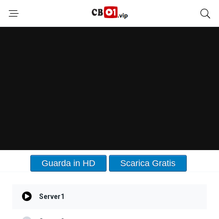
Guarda in HD
Scarica Gratis
Server1