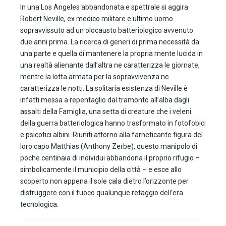
In una Los Angeles abbandonata e spettrale si aggira
Robert Neville, ex medico militare e ultimo uomo
sopravvissuto ad un olocausto batteriologico avvenuto
due anni prima. La ricerca di generi di prima necessità da
una parte e quella di mantenere la propria mente lucida in
una realtà alienante dall’altra ne caratterizza le giornate,
mentre la lotta armata per la sopravvivenza ne
caratterizza le notti. La solitaria esistenza di Neville è
infatti messa a repentaglio dal tramonto all’alba dagli
assalti della Famiglia, una setta di creature che i veleni
della guerra batteriologica hanno trasformato in fotofobici
e psicotici albini. Riuniti attorno alla farneticante figura del
loro capo Matthias (Anthony Zerbe), questo manipolo di
poche centinaia di individui abbandona il proprio rifugio –
simbolicamente il municipio della città – e esce allo
scoperto non appena il sole cala dietro l’orizzonte per
distruggere con il fuoco qualunque retaggio dell’era
tecnologica.