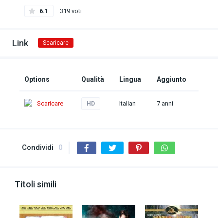
6.1
319 voti
Link
Scaricare
Options
Qualità
Lingua
Aggiunto
Scaricare
Italian
7 anni
HD
Condividi
0
Titoli simili