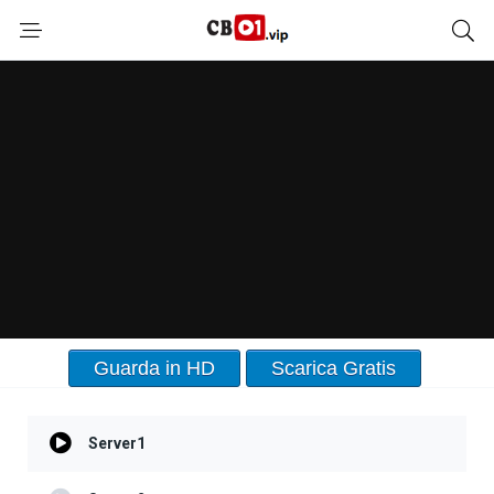
Guarda in HD
Scarica Gratis
Server1