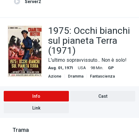
Server2
1975: Occhi bianchi
sul pianeta Terra
(1971)
L'ultimo sopravvissuto... Non è solo!
Aug. 01, 1971
USA
98 Min.
GP
Azione
Dramma
Fantascienza
Thriller
Info
Cast
Link
Trama