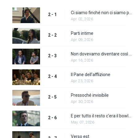
Ci siamo finché non ci siamo più
2 - 1
Apr. 02, 2026
Parti intime
2 - 2
Apr. 09, 2026
Non dovevamo diventare così vecchi
2 - 3
Apr. 16, 2026
Il Pane dell'afflizione
2 - 4
Apr. 23, 2026
Pressoché invisibile
2 - 5
Apr. 30, 2026
E per tutto il resto c'era il bowling
2 - 6
May. 07, 2026
Verso est