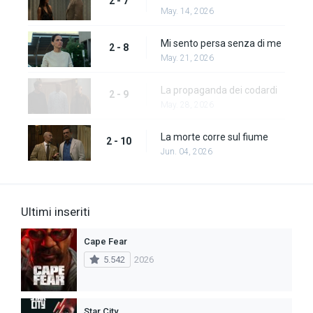
2 - 7
May. 14, 2026
Mi sento persa senza di me
2 - 8
May. 21, 2026
La propaganda dei codardi
2 - 9
May. 28, 2026
La morte corre sul fiume
2 - 10
Jun. 04, 2026
Ultimi inseriti
Cape Fear
5.542
2026
Star City