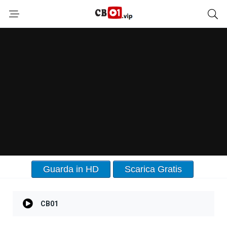
Guarda in HD
Scarica Gratis
CB01