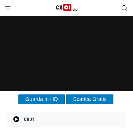
Guarda in HD
Scarica Gratis
CB01