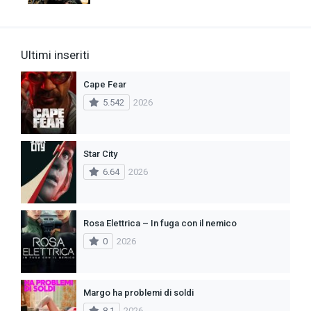
Ultimi inseriti
Cape Fear
5.542
2026
Star City
6.64
2026
Rosa Elettrica – In fuga con il nemico
0
2026
Margo ha problemi di soldi
8.1
2026