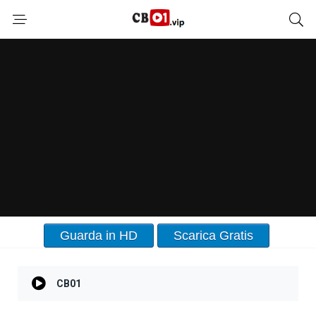
Guarda in HD
Scarica Gratis
CB01