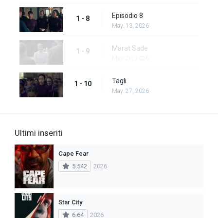
Episodio 8
1 - 8
May. 13, 2026
Marat Sade
1 - 9
May. 20, 2026
Tagli
1 - 10
May. 27, 2026
Ultimi inseriti
Cape Fear
5.542
2026
Star City
6.64
2026