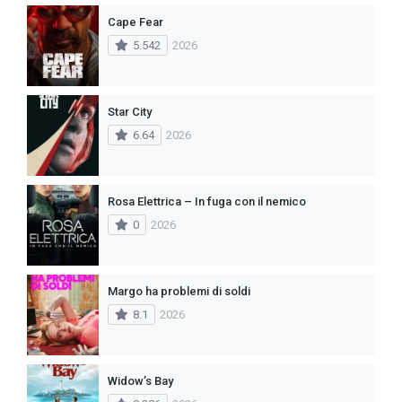
Cape Fear
5.542
2026
Star City
6.64
2026
Rosa Elettrica – In fuga con il nemico
0
2026
Margo ha problemi di soldi
8.1
2026
Widow’s Bay