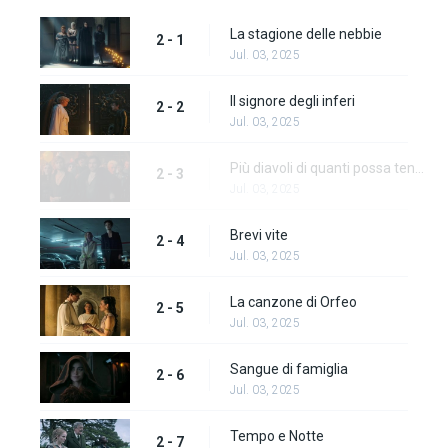
La stagione delle nebbie
2 - 1
Jul. 03, 2025
Il signore degli inferi
2 - 2
Jul. 03, 2025
Più diavoli di quanti possa tenerne l'inferno
2 - 3
Jul. 03, 2025
Brevi vite
2 - 4
Jul. 03, 2025
La canzone di Orfeo
2 - 5
Jul. 03, 2025
Sangue di famiglia
2 - 6
Jul. 03, 2025
Tempo e Notte
2 - 7