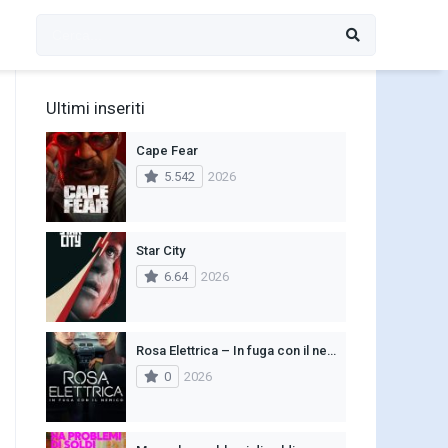
Ultimi inseriti
Cape Fear
5.542
2026
Star City
6.64
2026
Rosa Elettrica – In fuga con il nemico
0
2026