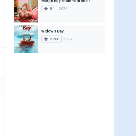
Margo ha problemi di soldi
8.1
2026
Widow’s Bay
8.286
2026