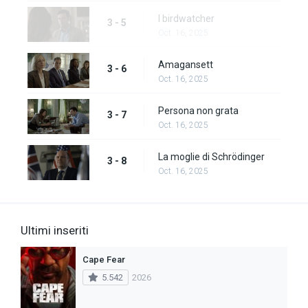
I birdwatcher
3 - 5
Oct. 16, 2025
Amagansett
3 - 6
Oct. 16, 2025
Persona non grata
3 - 7
Oct. 16, 2025
La moglie di Schrödinger
3 - 8
Oct. 16, 2025
Ultimi inseriti
Cape Fear
5.542
2026