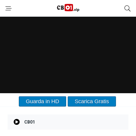
Guarda in HD
Scarica Gratis
CB01