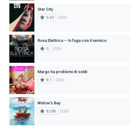
Star City
6.64
2026
Rosa Elettrica – In fuga con il nemico
0
2026
Margo ha problemi di soldi
8.1
2026
Widow’s Bay
8.286
2026