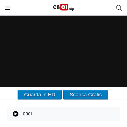
Guarda in HD
Scarica Gratis
CB01