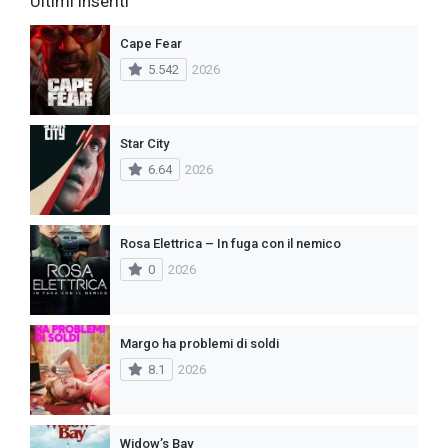
Ultimi inseriti
Cape Fear
5.542
2026
Star City
6.64
2026
Rosa Elettrica – In fuga con il nemico
0
2026
Margo ha problemi di soldi
8.1
2026
Widow’s Bay