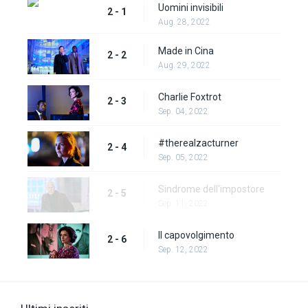
Uomini invisibili
2 - 1
Aug. 28, 2022
Made in Cina
2 - 2
Aug. 29, 2022
Charlie Foxtrot
2 - 3
Sep. 04, 2022
#therealzacturner
2 - 4
Sep. 05, 2022
Sindrome dell'impostore
2 - 5
Sep. 11, 2022
Il capovolgimento
2 - 6
Sep. 12, 2022