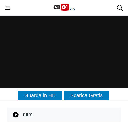
Guarda in HD
Scarica Gratis
CB01