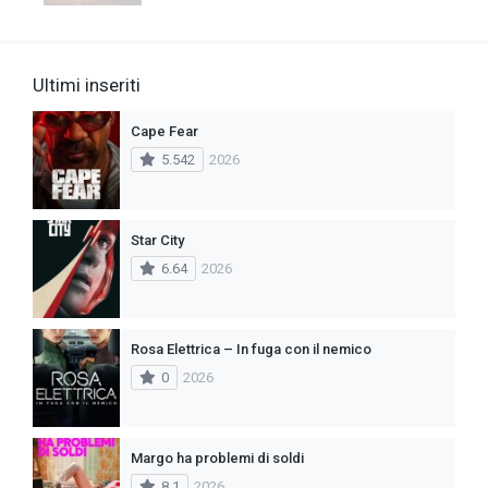
Ultimi inseriti
Cape Fear
5.542
2026
Star City
6.64
2026
Rosa Elettrica – In fuga con il nemico
0
2026
Margo ha problemi di soldi
8.1
2026