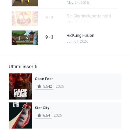
May. 24, 2026
Sei Giornirick, sette notti
9 - 2
May. 31, 2026
RicKung Fusion
9 - 3
Jun. 07, 2026
Ultimi inseriti
Cape Fear
5.542
2026
Star City
6.64
2026