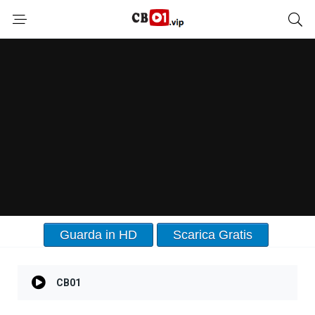
Guarda in HD
Scarica Gratis
CB01