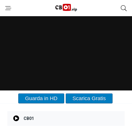
Guarda in HD
Scarica Gratis
CB01