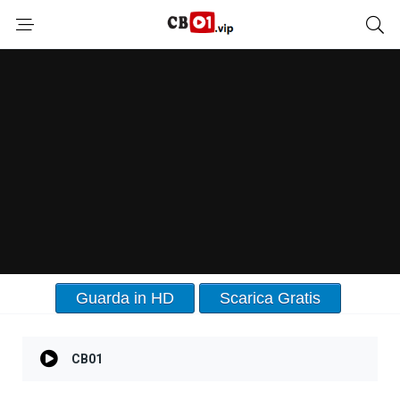
Guarda in HD
Scarica Gratis
CB01