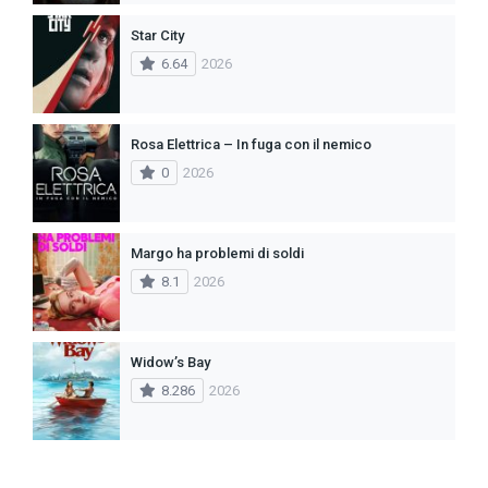
Star City
6.64
2026
Rosa Elettrica – In fuga con il nemico
0
2026
Margo ha problemi di soldi
8.1
2026
Widow’s Bay
8.286
2026