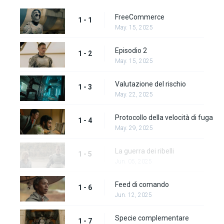
FreeCommerce
1 - 1
May. 15, 2025
Episodio 2
1 - 2
May. 15, 2025
Valutazione del rischio
1 - 3
May. 22, 2025
Protocollo della velocità di fuga
1 - 4
May. 29, 2025
La guerra dei ribelli
1 - 5
Jun. 05, 2025
Feed di comando
1 - 6
Jun. 12, 2025
Specie complementare
1 - 7