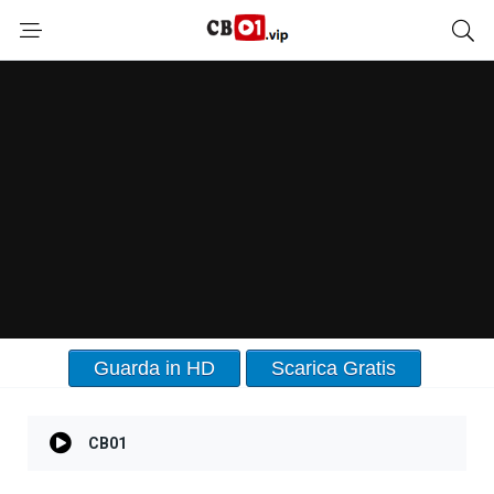
Guarda in HD
Scarica Gratis
CB01