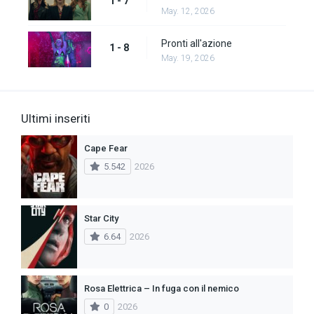
1 - 7
May. 12, 2026
Pronti all'azione
1 - 8
May. 19, 2026
Ultimi inseriti
Cape Fear
5.542
2026
Star City
6.64
2026
Rosa Elettrica – In fuga con il nemico
0
2026