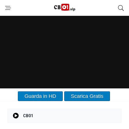
Guarda in HD
Scarica Gratis
CB01