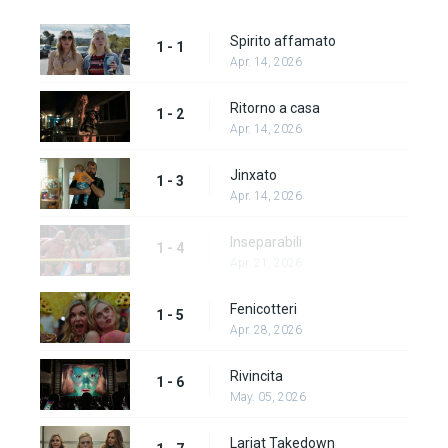
Spirito affamato
1 - 1
Apr. 14, 2026
Ritorno a casa
1 - 2
Apr. 14, 2026
Jinxato
1 - 3
Apr. 14, 2026
Inseparabili
1 - 4
Apr. 21, 2026
Fenicotteri
1 - 5
Apr. 28, 2026
Rivincita
1 - 6
May. 05, 2026
Lariat Takedown