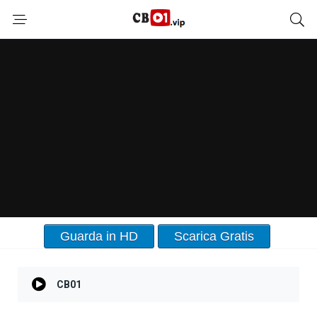
Guarda in HD
Scarica Gratis
CB01