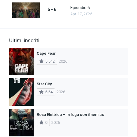
Episodio 6
5 - 6
Apr. 17, 2026
Ultimi inseriti
Cape Fear
5.542
2026
Star City
6.64
2026
Rosa Elettrica – In fuga con il nemico
0
2026