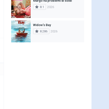
Margo ha problemi di soldi
8.1
2026
Widow’s Bay
8.286
2026