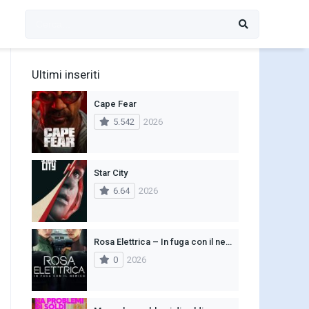
Ultimi inseriti
Cape Fear
5.542
2026
Star City
6.64
2026
Rosa Elettrica – In fuga con il nemico
0
2026