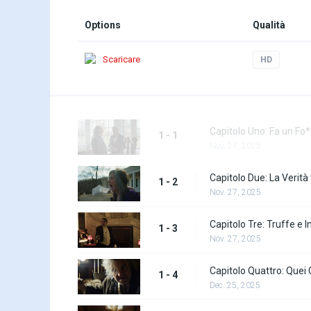
Options
Qualità
Scaricare
HD
Capitolo Uno: Fa un Fo
1 - 1
Nov. 27, 2025
Capitolo Due: La Verità 
1 - 2
Nov. 27, 2025
Capitolo Tre: Truffe e I
1 - 3
Nov. 27, 2025
Capitolo Quattro: Quei 
1 - 4
Dec. 25, 2025