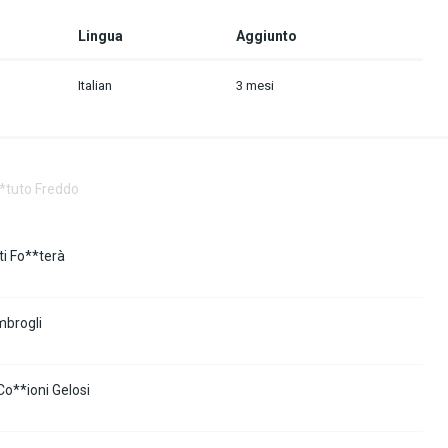
Lingua
Aggiunto
Italian
3 mesi
**tuto Freddo
ti Fo**terà
mbrogli
Co**ioni Gelosi