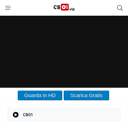
Guarda in HD
Scarica Gratis
CB01