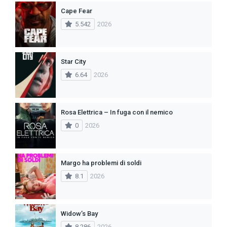
Cape Fear
5.542
2026
Star City
6.64
2026
Rosa Elettrica – In fuga con il nemico
0
2026
Margo ha problemi di soldi
8.1
2026
Widow’s Bay
8.286
2026