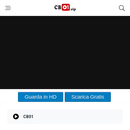
Guarda in HD
Scarica Gratis
CB01