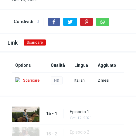
Condividi
0
Link
Scaricare
Options
Qualità
Lingua
Aggiunto
Scaricare
Italian
2 mesi
HD
Episodio 1
15 - 1
Oct. 17, 2021
Episodio 2
15 - 2