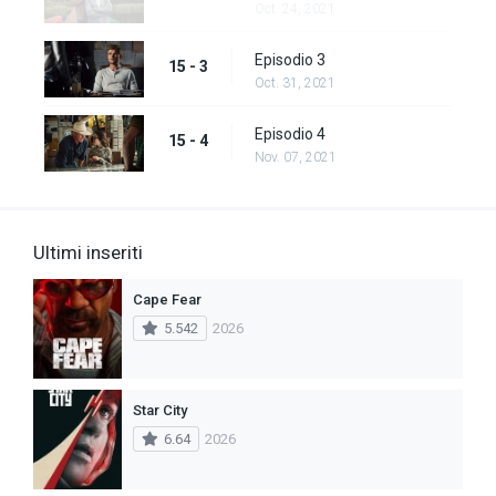
Oct. 24, 2021
Episodio 3
15 - 3
Oct. 31, 2021
Episodio 4
15 - 4
Nov. 07, 2021
Ultimi inseriti
Cape Fear
5.542
2026
Star City
6.64
2026