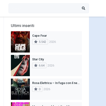
Ultimi inseriti
Cape Fear
5.542
2026
Star City
6.64
2026
Rosa Elettrica – In fuga con il nemico
0
2026