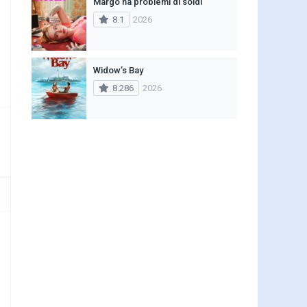
Margo ha problemi di soldi
8.1
2026
Widow’s Bay
8.286
2026