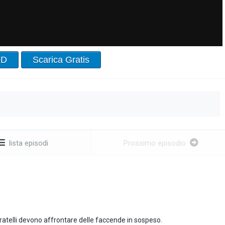
HD
Scarica Gratis
lista episodi
Prossimo episodio
fratelli devono affrontare delle faccende in sospeso.