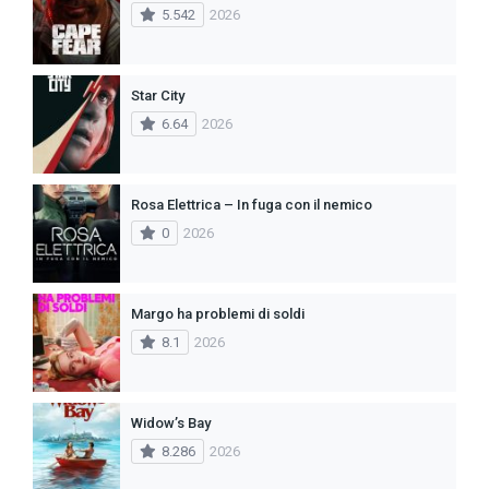
5.542
2026
Star City
6.64
2026
Rosa Elettrica – In fuga con il nemico
0
2026
Margo ha problemi di soldi
8.1
2026
Widow’s Bay
8.286
2026