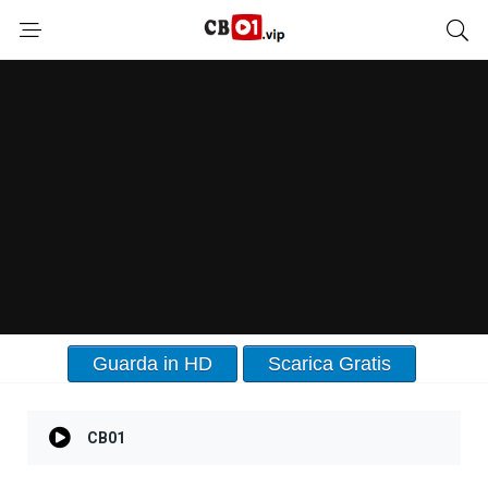
Guarda in HD
Scarica Gratis
CB01