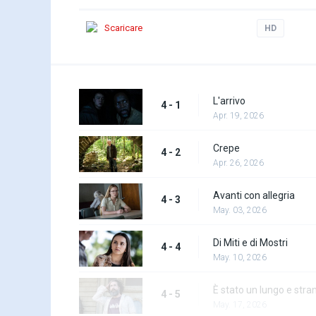
Scaricare
HD
L'arrivo
4 - 1
Apr. 19, 2026
Crepe
4 - 2
Apr. 26, 2026
Avanti con allegria
4 - 3
May. 03, 2026
Di Miti e di Mostri
4 - 4
May. 10, 2026
È stato un lungo e stra
4 - 5
May. 17, 2026