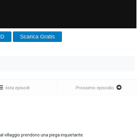
HD
Scarica Gratis
lista episodi
Prossimo episodio
l villaggio prendono una piega inquietante.