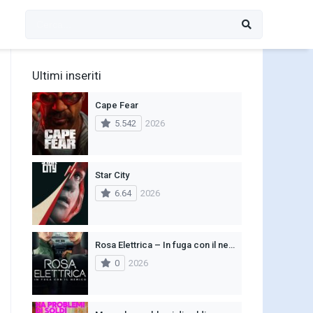
Ultimi inseriti
Cape Fear
5.542
2026
Star City
6.64
2026
Rosa Elettrica – In fuga con il nemico
0
2026