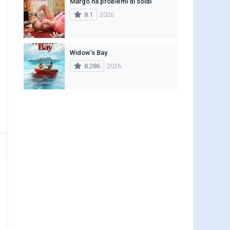
Margo ha problemi di soldi
8.1
2026
Widow’s Bay
8.286
2026