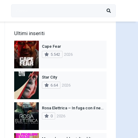
Ultimi inseriti
Cape Fear
5.542
2026
Star City
6.64
2026
Rosa Elettrica – In fuga con il nemico
0
2026