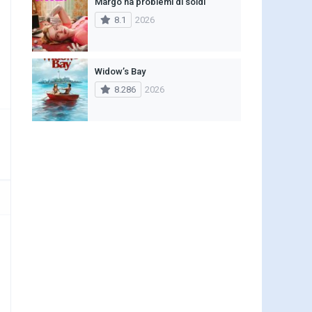
Margo ha problemi di soldi
8.1
2026
Widow’s Bay
8.286
2026