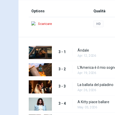
Options
Qualità
Scaricare
HD
Ándale
3 - 1
Apr. 12, 2026
L'America è il mio sogn
3 - 2
Apr. 19, 2026
La ballata del paladino
3 - 3
Apr. 26, 2026
A Kitty piace ballare
3 - 4
May. 03, 2026