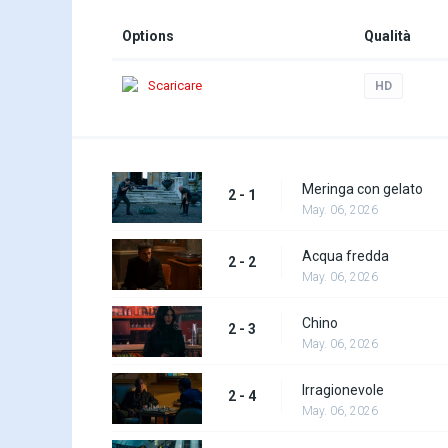
Options
Qualità
Scaricare
HD
Meringa con gelato
2 - 1
May. 06, 2026
Acqua fredda
2 - 2
May. 06, 2026
Chino
2 - 3
May. 06, 2026
Irragionevole
2 - 4
May. 06, 2026