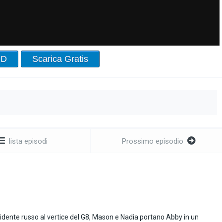
HD
Scarica Gratis
lista episodi
Prossimo episodio
sidente russo al vertice del G8, Mason e Nadia portano Abby in un