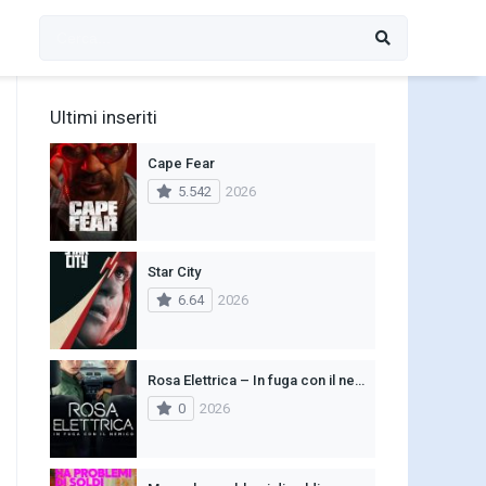
Ultimi inseriti
Cape Fear
5.542
2026
Star City
6.64
2026
Rosa Elettrica – In fuga con il nemico
0
2026