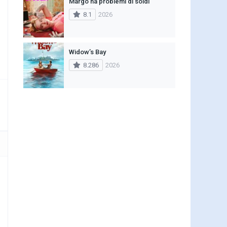
Margo ha problemi di soldi
8.1
2026
Widow’s Bay
8.286
2026