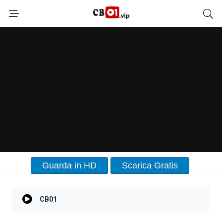
Guarda in HD
Scarica Gratis
CB01