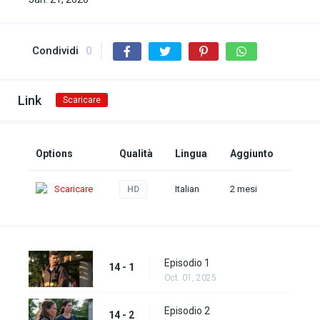
Condividi
0
Link
Scaricare
Options
Qualità
Lingua
Aggiunto
Scaricare
Italian
2 mesi
HD
Episodio 1
14 - 1
Oct. 01, 2025
Episodio 2
14 - 2