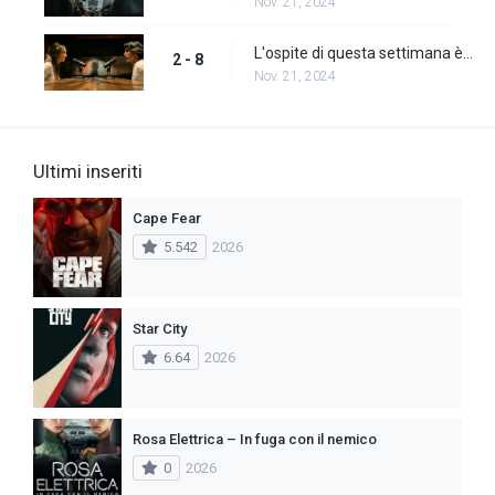
Nov. 21, 2024
L'ospite di questa settimana è...
2 - 8
Nov. 21, 2024
Ultimi inseriti
Cape Fear
5.542
2026
Star City
6.64
2026
Rosa Elettrica – In fuga con il nemico
0
2026