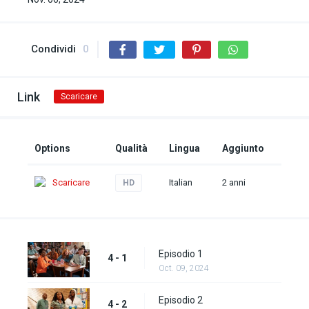
Condividi
0
Link
Scaricare
Options
Qualità
Lingua
Aggiunto
Scaricare
Italian
2 anni
HD
Episodio 1
4 - 1
Oct. 09, 2024
Episodio 2
4 - 2