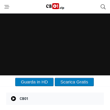
Guarda in HD
Scarica Gratis
CB01