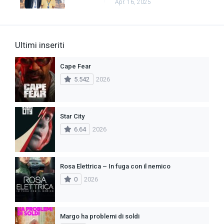
Apr. 16, 2025
Ultimi inseriti
Cape Fear
5.542
2026
Star City
6.64
2026
Rosa Elettrica – In fuga con il nemico
0
2026
Margo ha problemi di soldi