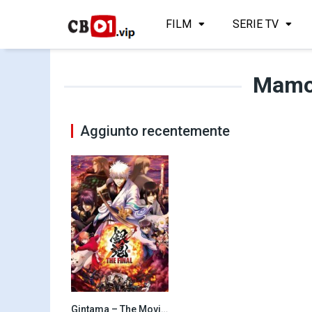
FILM
SERIE TV
Mamo
Aggiunto recentemente
Gintama – The Movie: The Final (2021)
8.5